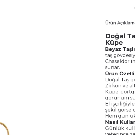
Ürün Açıklam
Doğal Ta
Küpe
Beyaz Taşl
taş gövdesiy
Chaseldor im
sunar.
Ürün Özelli
Doğal Taş g
Zirkon ve al
Küpe, dörtge
görünüm su
El işçiliğiy
şekil görseld
Hem günlük 
Nasıl Kullan
Günlük kulla
yeterince za