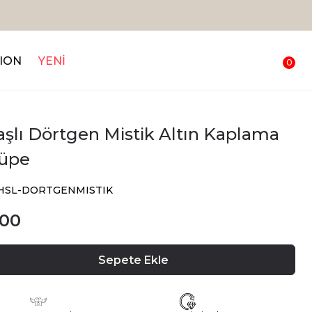
ION
YENİ
0
aşlı Dörtgen Mistik Altın Kaplama
Küpe
CHSL-DORTGENMISTIK
.00
Sepete Ekle