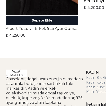
₺ 4,200.00
Sepete Ekle
Albert Yüzük – Erkek 925 Ayar Gümüş
₺ 4,250.00
KADIN
Kadın Bilekl
Chaseldor, doğal taşın enerjisini modern
Kadın Kolye
tasarımla buluşturan sertifikalı takı
Kadın Küpe 
markasıdır. Kadın ve erkek
Kadın Yüzük
koleksiyonlarımızda doğal taş kolye,
bileklik, küpe ve yüzük modellerini; 925
ayar gümüş ve altın kaplama
İletişim Bil