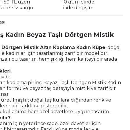
150 TL üzeri
10 gün içinde
ücretsiz kargo
iade değişim
ası
ş Kadın Beyaz Taşlı Dörtgen Mistik
ı Dörtgen Mistik Altın Kaplama Kadın Küpe
, doğal
le kadınlar için tasarlanmış zarif bir modelidir.
zalı bu tasarım, hem şıklığı hem kaliteyi bir arada
kleri
övde.
tın kaplama pirinç Beyaz Taşlı Dörtgen Mistik Kadın
n formu ve beyaz taş detayıyla mistik ve zarif bir
nar.
le üretilmiştir; doğal taş kullanıldığından renk ve
en hafif farklılık gösterebilir.
kullanıma hem özel davetlere uygun tasarım.
ılır?
nım için yeterince sade, özel davetler için
rif bir tasarımdır. Farklı küpe modelleriyle