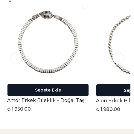
Sepete Ekle
Sepe
Amor Erkek Bileklik – Doğal Taş
Aion Erkek Bile
₺ 1,950.00
₺ 1,980.00