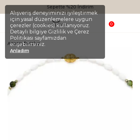
Sepette %20 İndirim
Alışveriş deneyiminizi iyileştirmek
için yasal düzenlemelere uygun
0
çerezler (cookies) kullanıyoruz.
Detaylı bilgiye Gizlilik ve Çerez
Politikası sayfamızdan
Anasayfa
Kolye
erişebilirsiniz.
Anladım