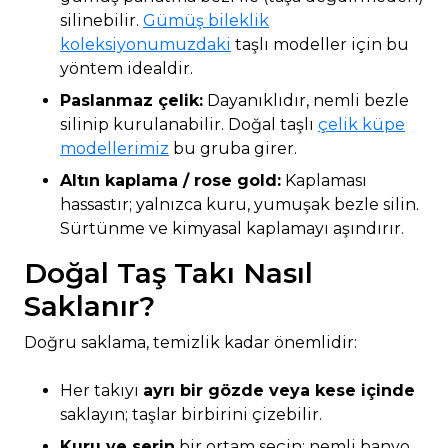
silinebilir.
Gümüş bileklik
koleksiyonumuzdaki
taşlı modeller için bu
yöntem idealdir.
Paslanmaz çelik:
Dayanıklıdır, nemli bezle
silinip kurulanabilir. Doğal taşlı
çelik küpe
modellerimiz
bu gruba girer.
Altın kaplama / rose gold:
Kaplaması
hassastır; yalnızca kuru, yumuşak bezle silin.
Sürtünme ve kimyasal kaplamayı aşındırır.
Doğal Taş Takı Nasıl
Saklanır?
Doğru saklama, temizlik kadar önemlidir:
Her takıyı
ayrı bir gözde veya kese içinde
saklayın; taşlar birbirini çizebilir.
Kuru ve serin
bir ortam seçin; nemli banyo