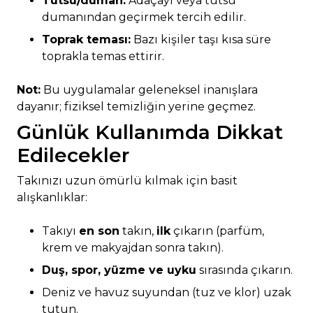
Tütsü/duman:
Adaçayı veya tütsü
dumanından geçirmek tercih edilir.
Toprak teması:
Bazı kişiler taşı kısa süre
toprakla temas ettirir.
Not:
Bu uygulamalar geleneksel inanışlara
dayanır; fiziksel temizliğin yerine geçmez.
Günlük Kullanımda Dikkat
Edilecekler
Takınızı uzun ömürlü kılmak için basit
alışkanlıklar:
Takıyı
en son
takın,
ilk
çıkarın (parfüm,
krem ve makyajdan sonra takın).
Duş, spor, yüzme ve uyku
sırasında çıkarın.
Deniz ve havuz suyundan (tuz ve klor) uzak
tutun.