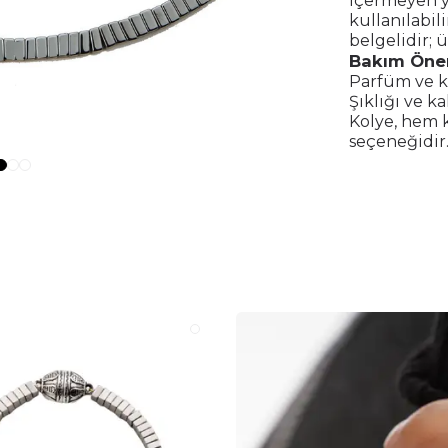
içermeyen ya
kullanılabil
belgelidir; 
Bakım Öner
Parfüm ve k
Şıklığı ve k
Kolye, hem 
seçeneğidir