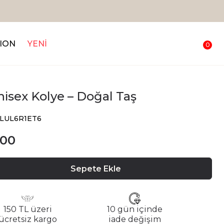
ION
YENİ
0
isex Kolye – Doğal Taş
MLUL6R1ET6
.00
Sepete Ekle
150 TL üzeri
10 gün içinde
ücretsiz kargo
iade değişim