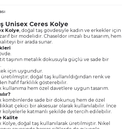
ası
ş Unisex Ceres Kolye
ex Kolye
, doğal taş gövdesiyle kadın ve erkekler için
zarif bir modelidir. Chaseldor imzalı bu tasarım, hem
aliteyi bir arada sunar.
kleri
övde.
it taşının metalik dokusuyla güçlü ve sade bir
.
kek için uygundur.
le üretilmiştir; doğal taş kullanıldığından renk ve
en hafif farklılık gösterebilir.
kullanıma hem özel davetlere uygun tasarım.
ılır?
 kombinlerde sade bir dokunuş hem de özel
ikkat çekici bir aksesuar olarak kullanılabilir. İnce
r kolyelerle katmanlı şekilde de tercih edilebilir.
 Kalite
 Kolye, doğal taş kullanılarak üretilmiştir. Nikel