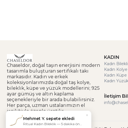
KADIN
Kadın Bilekl
Chaseldor, doğal taşın enerjisini modern
Kadın Kolye
tasarımla buluşturan sertifikalı takı
Kadın Küpe 
markasıdır. Kadın ve erkek
Kadın Yüzük
koleksiyonlarımızda doğal taş kolye,
bileklik, küpe ve yüzük modellerini; 925
ayar gümüş ve altın kaplama
İletişim Bil
seçenekleriyle bir arada bulabilirsiniz.
info@chase
Her parça, uzman ustalarımızın el
işçiliğiyle özenle üretilir.
×
Mehmet Y. sepete ekledi
Ritual Kadın Bileklik — 5 dakika önce