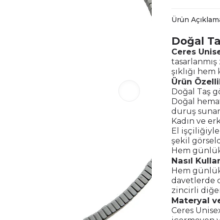
Ürün Açıklam
Doğal Ta
Ceres Unis
tasarlanmış 
şıklığı hem k
Ürün Özelli
Doğal Taş g
Doğal hemat
duruş sunar
Kadın ve er
El işçiliğiy
şekil görseld
Hem günlük 
Nasıl Kullan
Hem günlük
davetlerde d
zincirli diğe
Materyal ve
Ceres Unisex