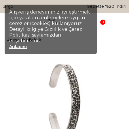
Sepette %20 İndirim
Alışveriş deneyiminizi iyileştirmek
için yasal düzenlemelere uygun
0
çerezler (cookies) kullanıyoruz.
Detaylı bilgiye Gizlilik ve Çerez
Politikası sayfamızdan
Anasayfa
Bileklik
erişebilirsiniz.
Anladım