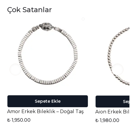
Çok Satanlar
Sepete Ekle
Sepe
Amor Erkek Bileklik – Doğal Taş
Aion Erkek Bile
₺ 1,950.00
₺ 1,980.00