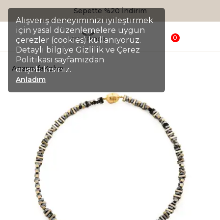
Sepette %20 İndirim
Alışveriş deneyiminizi iyileştirmek
için yasal düzenlemelere uygun
0
çerezler (cookies) kullanıyoruz.
Detaylı bilgiye Gizlilik ve Çerez
Politikası sayfamızdan
Anasayfa
Kolye
erişebilirsiniz.
Anladım