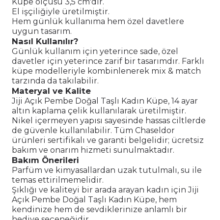
Küpe ölçüsü 3,5 cm'dir.
El işçiliğiyle üretilmiştir.
Hem günlük kullanıma hem özel davetlere
uygun tasarım.
Nasıl Kullanılır?
Günlük kullanım için yeterince sade, özel
davetler için yeterince zarif bir tasarımdır. Farklı
küpe modelleriyle kombinlenerek mix & match
tarzında da takılabilir.
Materyal ve Kalite
Jiji Açık Pembe Doğal Taşlı Kadın Küpe, 14 ayar
altın kaplama çelik kullanılarak üretilmiştir.
Nikel içermeyen yapısı sayesinde hassas ciltlerde
de güvenle kullanılabilir. Tüm Chaseldor
ürünleri sertifikalı ve garanti belgelidir; ücretsiz
bakım ve onarım hizmeti sunulmaktadır.
Bakım Önerileri
Parfüm ve kimyasallardan uzak tutulmalı, su ile
temas ettirilmemelidir.
Şıklığı ve kaliteyi bir arada arayan kadın için Jiji
Açık Pembe Doğal Taşlı Kadın Küpe, hem
kendinize hem de sevdiklerinize anlamlı bir
hediye seçeneğidir.