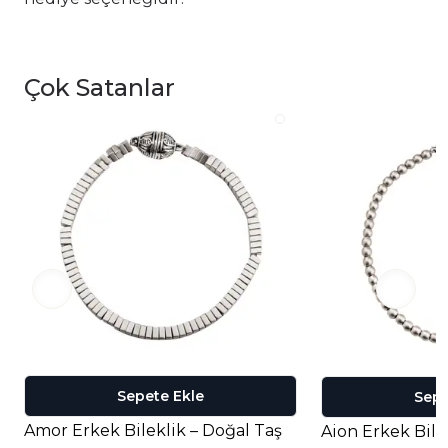
Çok Satanlar
Sepete Ekle
Sepe
Amor Erkek Bileklik – Doğal Taş
Aion Erkek Bile