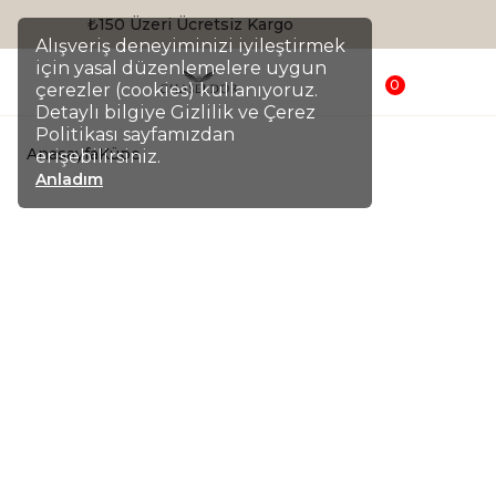
Sepette %20 İndirim
Alışveriş deneyiminizi iyileştirmek
için yasal düzenlemelere uygun
0
çerezler (cookies) kullanıyoruz.
Detaylı bilgiye Gizlilik ve Çerez
Politikası sayfamızdan
Anasayfa
Küpe
erişebilirsiniz.
Anladım