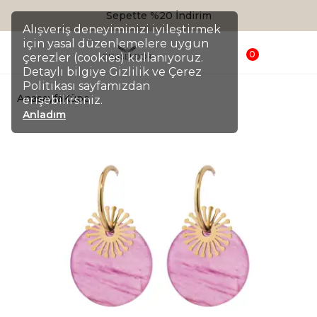
Sepette %20 İndirim
Alışveriş deneyiminizi iyileştirmek
için yasal düzenlemelere uygun
0
çerezler (cookies) kullanıyoruz.
Detaylı bilgiye Gizlilik ve Çerez
Politikası sayfamızdan
Anasayfa
Küpe
erişebilirsiniz.
Anladım