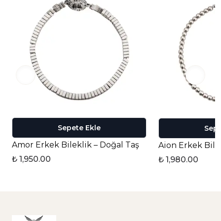
Sepete Ekle
Sepe
Amor Erkek Bileklik – Doğal Taş
Aion Erkek Bile
₺ 1,950.00
₺ 1,980.00