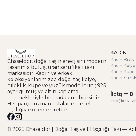
KADIN
Kadın Bilekl
Chaseldor, doğal taşın enerjisini modern
Kadın Kolye
tasarımla buluşturan sertifikalı takı
Kadın Küpe 
markasıdır. Kadın ve erkek
Kadın Yüzük
koleksiyonlarımızda doğal taş kolye,
bileklik, küpe ve yüzük modellerini; 925
ayar gümüş ve altın kaplama
İletişim Bil
seçenekleriyle bir arada bulabilirsiniz.
info@chase
Her parça, uzman ustalarımızın el
işçiliğiyle özenle üretilir.
×
Mehmet Y. sepete ekledi
Ritual Kadın Bileklik — 5 dakika önce
© 2025 Chaseldor | Doğal Taş ve El İşçiliği Takı — Ko