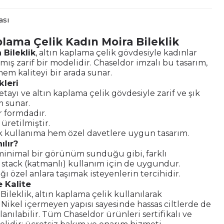
ası
plama Çelik Kadın Moira Bileklik
 Bileklik
, altın kaplama çelik gövdesiyle kadınlar
nmış zarif bir modelidir. Chaseldor imzalı bu tasarım,
hem kaliteyi bir arada sunar.
kleri
etayı ve altın kaplama çelik gövdesiyle zarif ve şık
 sunar.
r formdadır.
e üretilmiştir.
kullanıma hem özel davetlere uygun tasarım.
ılır?
minimal bir görünüm sunduğu gibi, farklı
e stack (katmanlı) kullanım için de uygundur.
ğı özel anlara taşımak isteyenlerin tercihidir.
 Kalite
Bileklik, altın kaplama çelik kullanılarak
. Nikel içermeyen yapısı sayesinde hassas ciltlerde de
anılabilir. Tüm Chaseldor ürünleri sertifikalı ve