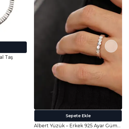
al Taş
Sepete Ekle
Albert Yüzük – Erkek 925 Ayar Gümüş