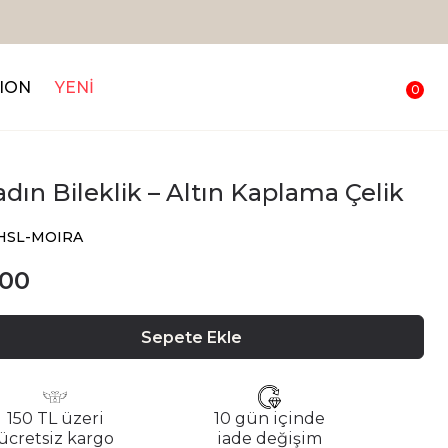
ION
YENİ
0
dın Bileklik – Altın Kaplama Çelik
CHSL-MOIRA
.00
Sepete Ekle
150 TL üzeri
10 gün içinde
ücretsiz kargo
iade değişim