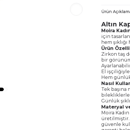
Ürün Açıklam
Altın Ka
Moira Kadın
için tasarla
hem şıklığı 
Ürün Özelli
Zirkon taş d
bir görünüm
Ayarlanabili
El işçiliğiyl
Hem günlük 
Nasıl Kullan
Tek başına 
bilekliklerl
Günlük şıklı
Materyal ve
Moira Kadın 
üretilmiştir
güvenle kull