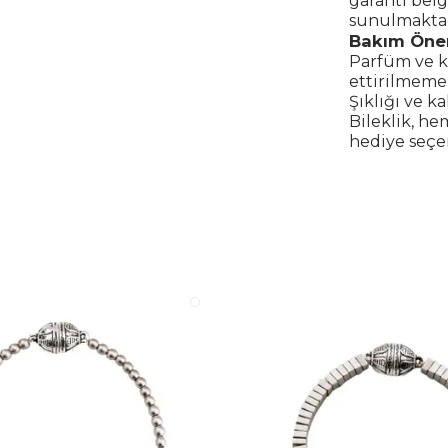
garanti belg
sunulmaktad
Bakım Öner
Parfüm ve k
ettirilmemel
Şıklığı ve k
Bileklik, he
hediye seçe