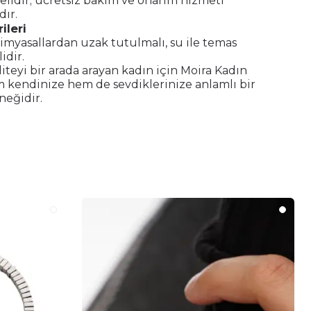
elidir; ücretsiz bakım ve onarım hizmeti
ır.
ileri
imyasallardan uzak tutulmalı, su ile temas
idir.
aliteyi bir arada arayan kadın için Moira Kadın
m kendinize hem de sevdiklerinize anlamlı bir
neğidir.