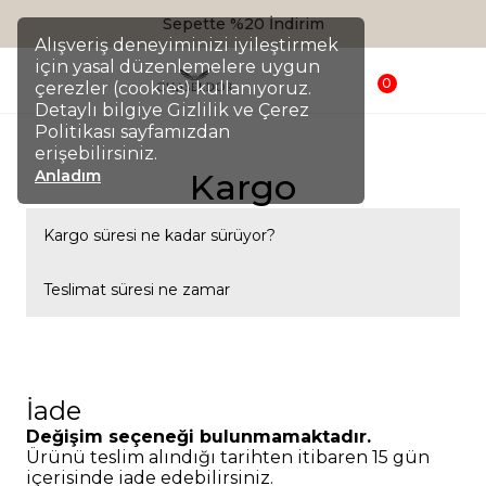
Sepette %20 İndirim
Alışveriş deneyiminizi iyileştirmek
için yasal düzenlemelere uygun
0
çerezler (cookies) kullanıyoruz.
Detaylı bilgiye Gizlilik ve Çerez
Politikası sayfamızdan
erişebilirsiniz.
Anladım
Kargo
Kargo süresi ne kadar sürüyor?
Siparişiniz genellikle 1-3 iş günü içinde kargoya verilir.
Teslimat süresi ne zamar
Teslimat süresi bulunduğunuz şehre göre 2-5 iş günü
arasında değişir.
İade
Değişim seçeneği bulunmamaktadır.
Ürünü teslim alındığı tarihten itibaren 15 gün
içerisinde iade edebilirsiniz.