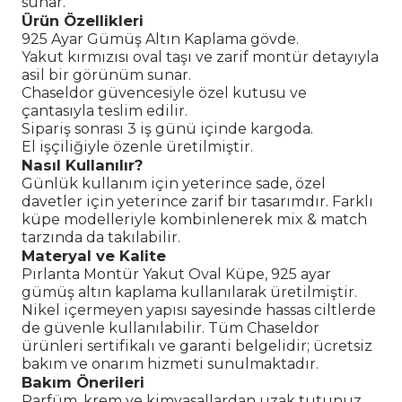
sunar.
Ürün Özellikleri
925 Ayar Gümüş Altın Kaplama gövde.
Yakut kırmızısı oval taşı ve zarif montür detayıyla
asil bir görünüm sunar.
Chaseldor güvencesiyle özel kutusu ve
çantasıyla teslim edilir.
Sipariş sonrası 3 iş günü içinde kargoda.
El işçiliğiyle özenle üretilmiştir.
Nasıl Kullanılır?
Günlük kullanım için yeterince sade, özel
davetler için yeterince zarif bir tasarımdır. Farklı
küpe modelleriyle kombinlenerek mix & match
tarzında da takılabilir.
Materyal ve Kalite
Pırlanta Montür Yakut Oval Küpe, 925 ayar
gümüş altın kaplama kullanılarak üretilmiştir.
Nikel içermeyen yapısı sayesinde hassas ciltlerde
de güvenle kullanılabilir. Tüm Chaseldor
ürünleri sertifikalı ve garanti belgelidir; ücretsiz
bakım ve onarım hizmeti sunulmaktadır.
Bakım Önerileri
Parfüm, krem ve kimyasallardan uzak tutunuz.