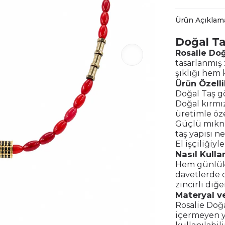
Ürün Açıklam
Doğal Ta
Rosalie Doğ
tasarlanmış 
şıklığı hem k
Ürün Özelli
Doğal Taş g
Doğal kırmız
üretimle öze
Güçlü mıknat
taş yapısı n
El işçiliğiyl
Nasıl Kullan
Hem günlük
davetlerde d
zincirli diğe
Materyal ve
Rosalie Doğa
içermeyen ya