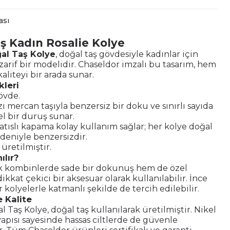
ası
ş Kadın Rosalie Kolye
al Taş Kolye
, doğal taş gövdesiyle kadınlar için
zarif bir modelidir. Chaseldor imzalı bu tasarım, hem
aliteyi bir arada sunar.
kleri
övde.
ı mercan taşıyla benzersiz bir doku ve sınırlı sayıda
l bir duruş sunar.
ıslı kapama kolay kullanım sağlar; her kolye doğal
edeniyle benzersizdir.
e üretilmiştir.
ılır?
 kombinlerde sade bir dokunuş hem de özel
ikkat çekici bir aksesuar olarak kullanılabilir. İnce
r kolyelerle katmanlı şekilde de tercih edilebilir.
 Kalite
l Taş Kolye, doğal taş kullanılarak üretilmiştir. Nikel
pısı sayesinde hassas ciltlerde de güvenle