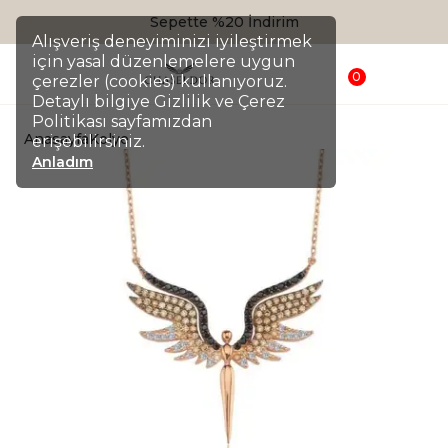
Sepette %20 İndirim
Alışveriş deneyiminizi iyileştirmek
için yasal düzenlemelere uygun
0
çerezler (cookies) kullanıyoruz.
Detaylı bilgiye Gizlilik ve Çerez
Politikası sayfamızdan
Anasayfa
Kolye
erişebilirsiniz.
Anladım