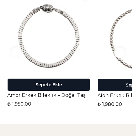
Sepete Ekle
Sepe
Amor Erkek Bileklik – Doğal Taş
Aion Erkek Bile
₺ 1,950.00
₺ 1,980.00