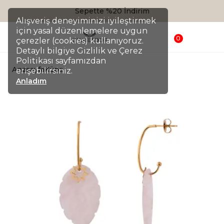
Sepette %20 İndirim
Alışveriş deneyiminizi iyileştirmek
için yasal düzenlemelere uygun
0
çerezler (cookies) kullanıyoruz.
Detaylı bilgiye Gizlilik ve Çerez
Politikası sayfamızdan
Anasayfa
Küpe
erişebilirsiniz.
Anladım