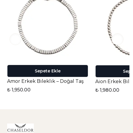
Sepete Ekle
Sepe
Amor Erkek Bileklik – Doğal Taş
Aion Erkek Bile
₺ 1,950.00
₺ 1,980.00