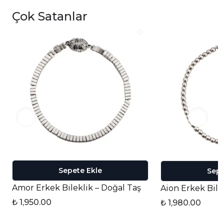
Çok Satanlar
Sepete Ekle
Sepe
Amor Erkek Bileklik – Doğal Taş
Aion Erkek Bile
₺ 1,950.00
₺ 1,980.00