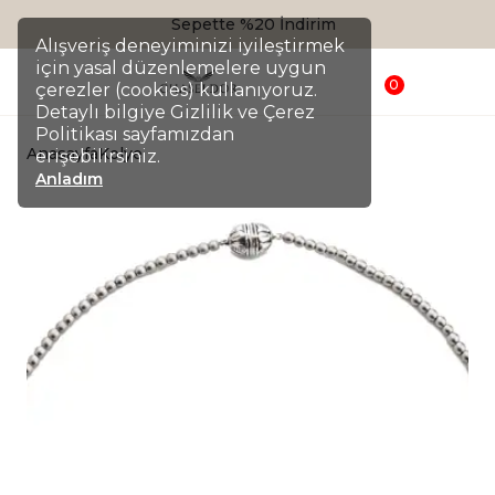
Sepette %20 İndirim
Alışveriş deneyiminizi iyileştirmek
için yasal düzenlemelere uygun
0
çerezler (cookies) kullanıyoruz.
Detaylı bilgiye Gizlilik ve Çerez
Politikası sayfamızdan
Anasayfa
Kolye
erişebilirsiniz.
Anladım