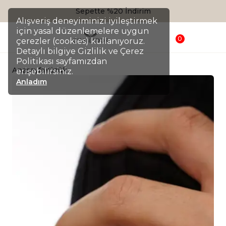
Sepette %20 İndirim
Alışveriş deneyiminizi iyileştirmek
için yasal düzenlemelere uygun
0
çerezler (cookies) kullanıyoruz.
Detaylı bilgiye Gizlilik ve Çerez
Politikası sayfamızdan
Anasayfa
Yüzük
erişebilirsiniz.
Anladım