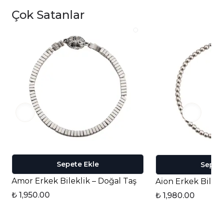
Çok Satanlar
Sepete Ekle
Sepe
Amor Erkek Bileklik – Doğal Taş
Aion Erkek Bile
₺ 1,950.00
₺ 1,980.00