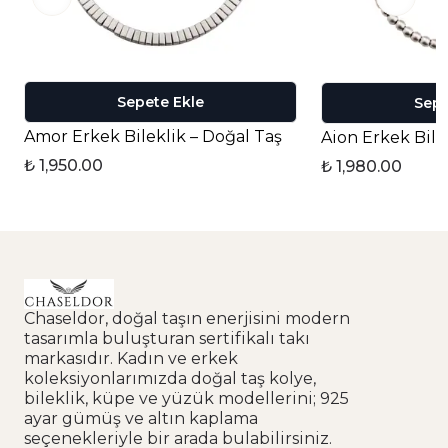
Sepete Ekle
Sepe
Amor Erkek Bileklik – Doğal Taş
Aion Erkek Bile
₺ 1,950.00
₺ 1,980.00
Chaseldor, doğal taşın enerjisini modern
tasarımla buluşturan sertifikalı takı
markasıdır. Kadın ve erkek
koleksiyonlarımızda doğal taş kolye,
bileklik, küpe ve yüzük modellerini; 925
ayar gümüş ve altın kaplama
seçenekleriyle bir arada bulabilirsiniz.