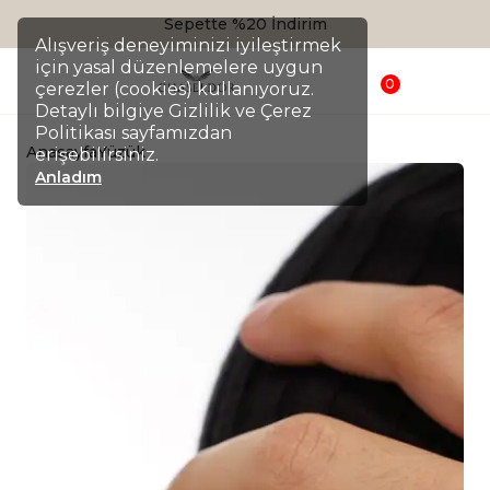
Sepette %20 İndirim
Alışveriş deneyiminizi iyileştirmek
için yasal düzenlemelere uygun
0
çerezler (cookies) kullanıyoruz.
Detaylı bilgiye Gizlilik ve Çerez
Politikası sayfamızdan
Anasayfa
Yüzük
erişebilirsiniz.
Anladım