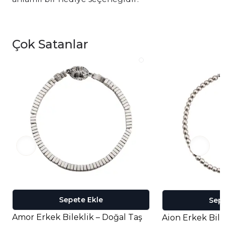
Çok Satanlar
Sepete Ekle
Sepe
Amor Erkek Bileklik – Doğal Taş
Aion Erkek Bile