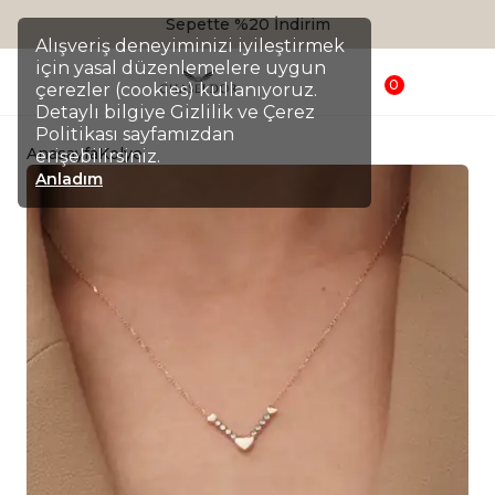
Sepette %20 İndirim
Alışveriş deneyiminizi iyileştirmek
için yasal düzenlemelere uygun
0
çerezler (cookies) kullanıyoruz.
Detaylı bilgiye Gizlilik ve Çerez
Politikası sayfamızdan
Anasayfa
Kolye
erişebilirsiniz.
Anladım