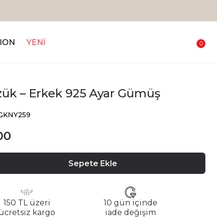
ION
YENİ
0
üzük – Erkek 925 Ayar Gümüş
CGKNY259
00
Sepete Ekle
150 TL üzeri
10 gün içinde
ücretsiz kargo
iade değişim