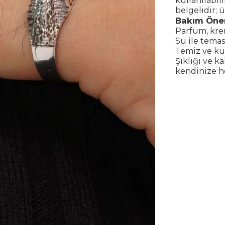
kullanılabil
belgelidir; 
Bakım Öner
Parfüm, kre
Su ile temas
Temiz ve kur
Şıklığı ve k
kendinize he