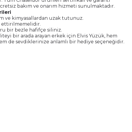
ir. Tüm Chaseldor ürünleri sertifikalı ve garanti
ücretsiz bakım ve onarım hizmeti sunulmaktadır.
ileri
m ve kimyasallardan uzak tutunuz.
 ettirilmemelidir.
u bir bezle hafifçe siliniz.
aliteyi bir arada arayan erkek için Elvis Yüzük, hem
m de sevdiklerinize anlamlı bir hediye seçeneğidir.