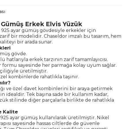
ası
 Gümüş Erkek Elvis Yüzük
, 925 ayar gümüş gövdesiyle erkekler için
zarif bir modelidir. Chaseldor imzalı bu tasarım, hem
aliteyi bir arada sunar.
kleri
ümüş gövde.
ü hatlarıyla erkek tarzının zarif tamamlayıcısı.
ir formu sayesinde her parmağa kolay uyum sağlar.
şçiliğiyle üretilmiştir.
el kombinlerde rahatlıkla taşınır.
ılır?
ğı ve özel davet kombinlerini bir araya getirmek
çin idealdir. Tek başına sade bir kullanım kadar,
ük stilinde diğer parçalarla birlikte de rahatlıkla
 Kalite
 925 ayar gümüş kullanılarak üretilmiştir. Nikel
pısı sayesinde hassas ciltlerde de güvenle