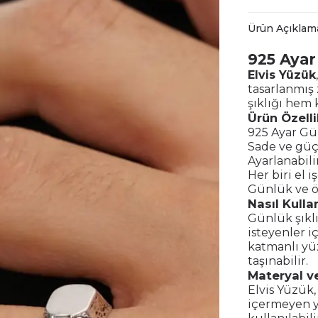
Ürün Açıklam
925 Ayar
Elvis Yüzük
tasarlanmış 
şıklığı hem k
Ürün Özelli
925 Ayar G
Sade ve güçl
Ayarlanabil
Her biri el i
Günlük ve öz
Nasıl Kullan
Günlük şıklı
isteyenler i
katmanlı yüz
taşınabilir.
Materyal ve
Elvis Yüzük,
içermeyen ya