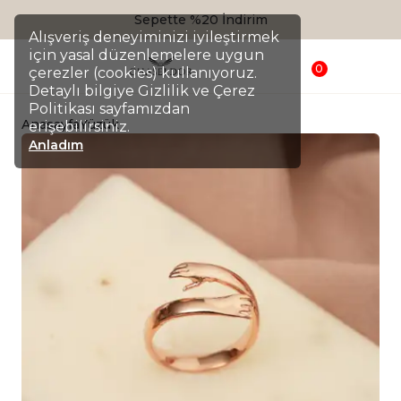
Sepette %20 İndirim
Alışveriş deneyiminizi iyileştirmek
için yasal düzenlemelere uygun
0
çerezler (cookies) kullanıyoruz.
Detaylı bilgiye Gizlilik ve Çerez
Politikası sayfamızdan
Anasayfa
Yüzük
erişebilirsiniz.
Anladım