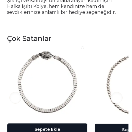
Şıklığı ve kaliteyi bir arada arayan kadın için
Halka Işıltı Kolye, hem kendinize hem de
sevdiklerinize anlamlı bir hediye seçeneğidir.
Çok Satanlar
Sepete Ekle
Sepe