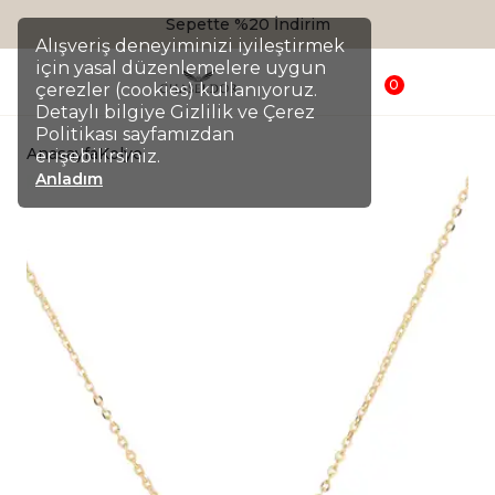
Sepette %20 İndirim
Alışveriş deneyiminizi iyileştirmek
için yasal düzenlemelere uygun
0
çerezler (cookies) kullanıyoruz.
Detaylı bilgiye Gizlilik ve Çerez
Politikası sayfamızdan
Anasayfa
Kolye
erişebilirsiniz.
Anladım