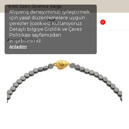
Sepette %20 İndirim
Alışveriş deneyiminizi iyileştirmek
için yasal düzenlemelere uygun
0
çerezler (cookies) kullanıyoruz.
Detaylı bilgiye Gizlilik ve Çerez
Politikası sayfamızdan
Anasayfa
Kolye
erişebilirsiniz.
Anladım