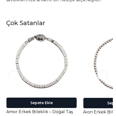
Çok Satanlar
Sepete Ekle
Sepe
Amor Erkek Bileklik – Doğal Taş
Aion Erkek Bile