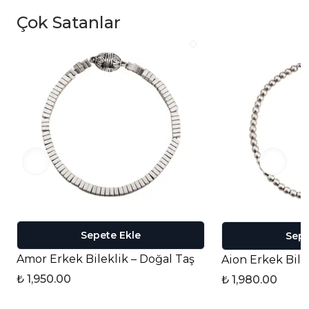
Çok Satanlar
Sepete Ekle
Sepe
Amor Erkek Bileklik – Doğal Taş
Aion Erkek Bile
₺ 1,950.00
₺ 1,980.00