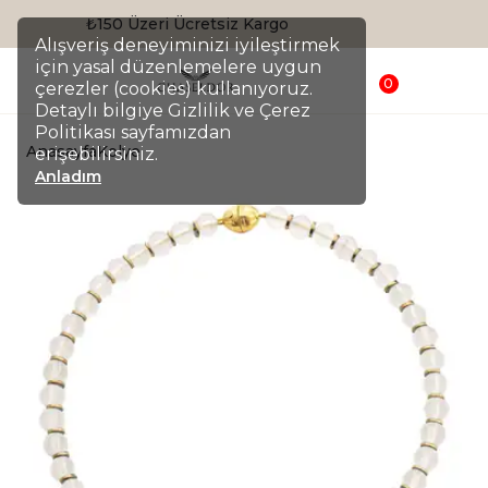
Sepette %20 İndirim
Alışveriş deneyiminizi iyileştirmek
için yasal düzenlemelere uygun
0
çerezler (cookies) kullanıyoruz.
Detaylı bilgiye Gizlilik ve Çerez
Politikası sayfamızdan
Anasayfa
Kolye
erişebilirsiniz.
Anladım