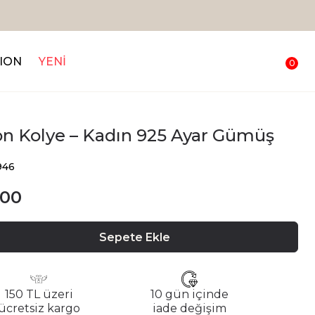
ION
YENİ
0
n Kolye – Kadın 925 Ayar Gümüş
946
.00
Sepete Ekle
150 TL üzeri
10 gün içinde
ücretsiz kargo
iade değişim