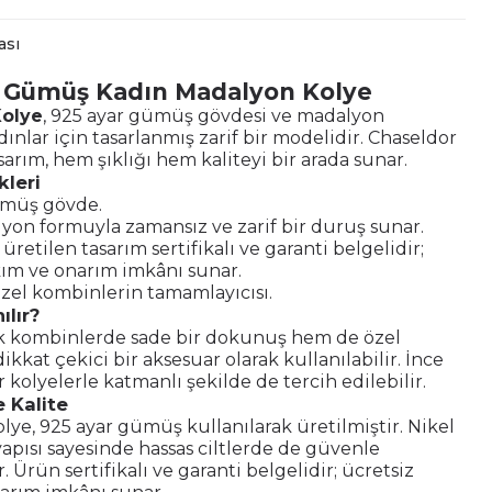
ası
r Gümüş Kadın Madalyon Kolye
olye
, 925 ayar gümüş gövdesi ve madalyon
dınlar için tasarlanmış zarif bir modelidir. Chaseldor
sarım, hem şıklığı hem kaliteyi bir arada sunar.
kleri
ümüş gövde.
yon formuyla zamansız ve zarif bir duruş sunar.
e üretilen tasarım sertifikalı ve garanti belgelidir;
kım ve onarım imkânı sunar.
zel kombinlerin tamamlayıcısı.
ılır?
 kombinlerde sade bir dokunuş hem de özel
ikkat çekici bir aksesuar olarak kullanılabilir. İnce
r kolyelerle katmanlı şekilde de tercih edilebilir.
 Kalite
ye, 925 ayar gümüş kullanılarak üretilmiştir. Nikel
pısı sayesinde hassas ciltlerde de güvenle
r. Ürün sertifikalı ve garanti belgelidir; ücretsiz