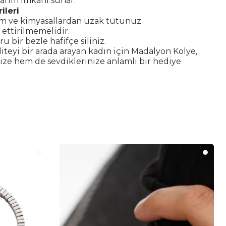
arım imkânı sunar.
ileri
m ve kimyasallardan uzak tutunuz.
 ettirilmemelidir.
u bir bezle hafifçe siliniz.
aliteyi bir arada arayan kadın için Madalyon Kolye,
ze hem de sevdiklerinize anlamlı bir hediye
.