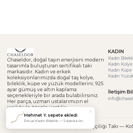
KADIN
Kadın Bilekl
Chaseldor, doğal taşın enerjisini modern
Kadın Kolye
tasarımla buluşturan sertifikalı takı
Kadın Küpe 
markasıdır. Kadın ve erkek
Kadın Yüzük
koleksiyonlarımızda doğal taş kolye,
bileklik, küpe ve yüzük modellerini; 925
ayar gümüş ve altın kaplama
İletişim Bil
seçenekleriyle bir arada bulabilirsiniz.
info@chase
Her parça, uzman ustalarımızın el
işçiliğiyle özenle üretilir.
×
Mehmet Y. sepete ekledi
Ritual Kadın Bileklik — 5 dakika önce
© 2025 Chaseldor | Doğal Taş ve El İşçiliği Takı — Ko