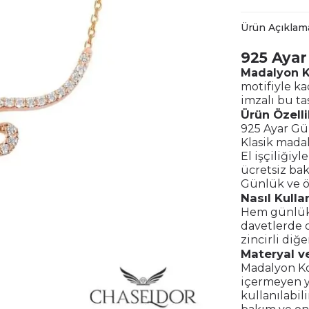
Ürün Açıklam
925 Aya
Madalyon K
motifiyle ka
imzalı bu ta
Ürün Özelli
925 Ayar G
Klasik madal
El işçiliğiyl
ücretsiz ba
Günlük ve ö
Nasıl Kullan
Hem günlük
davetlerde d
zincirli diğe
Materyal ve
Madalyon Kol
içermeyen ya
kullanılabili