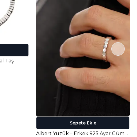
al Taş
Sepete Ekle
Albert Yüzük – Erkek 925 Ayar Gümüş