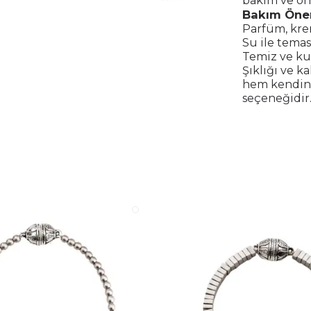
bakım ve on
Bakım Öner
Parfüm, kre
Su ile temas
Temiz ve kur
Şıklığı ve k
hem kendini
seçeneğidir