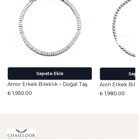
Sepete Ekle
Sepe
Amor Erkek Bileklik – Doğal Taş
Aion Erkek Bile
₺ 1,950.00
₺ 1,980.00