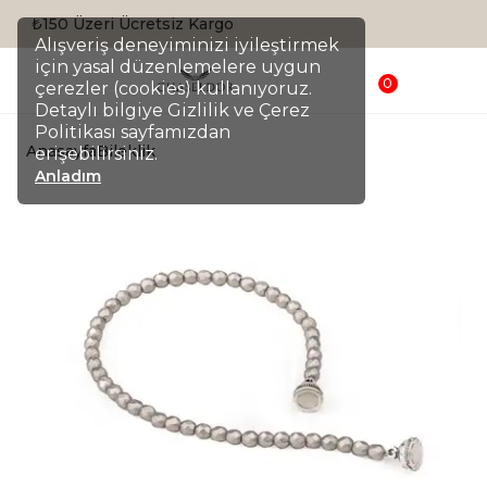
Sepette %20 İndirim
Alışveriş deneyiminizi iyileştirmek
için yasal düzenlemelere uygun
0
çerezler (cookies) kullanıyoruz.
Detaylı bilgiye Gizlilik ve Çerez
Politikası sayfamızdan
Anasayfa
Bileklik
erişebilirsiniz.
Anladım