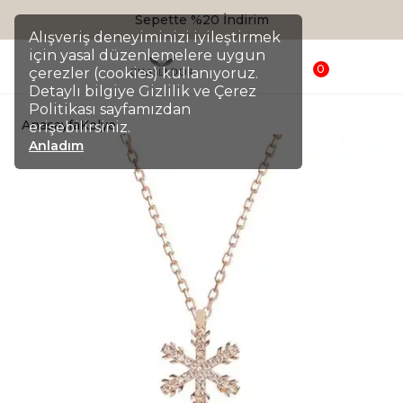
Sepette %20 İndirim
Alışveriş deneyiminizi iyileştirmek
için yasal düzenlemelere uygun
0
çerezler (cookies) kullanıyoruz.
Detaylı bilgiye Gizlilik ve Çerez
Politikası sayfamızdan
Anasayfa
Kolye
erişebilirsiniz.
Anladım