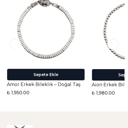
Sepete Ekle
Sepe
Amor Erkek Bileklik – Doğal Taş
Aion Erkek Bile
₺ 1,950.00
₺ 1,980.00