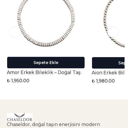
Sepete Ekle
Sepe
Amor Erkek Bileklik – Doğal Taş
Aion Erkek Bile
₺ 1,950.00
₺ 1,980.00
Chaseldor, doğal taşın enerjisini modern