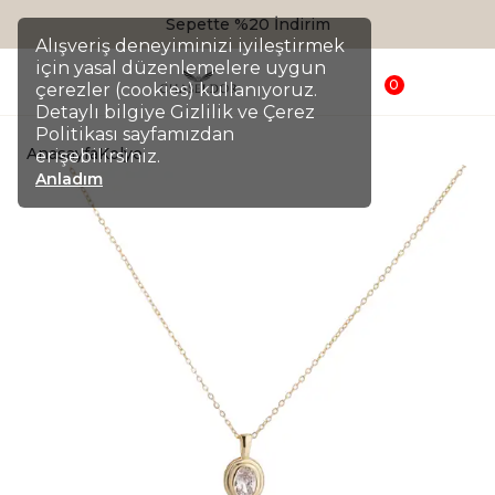
Sepette %20 İndirim
Alışveriş deneyiminizi iyileştirmek
için yasal düzenlemelere uygun
0
çerezler (cookies) kullanıyoruz.
Detaylı bilgiye Gizlilik ve Çerez
Politikası sayfamızdan
Anasayfa
Kolye
erişebilirsiniz.
Anladım