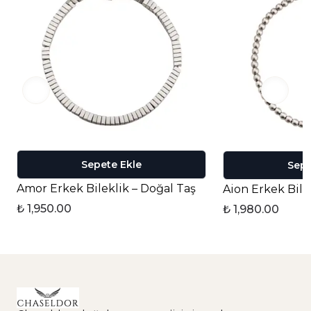
Sepete Ekle
Sepe
Amor Erkek Bileklik – Doğal Taş
Aion Erkek Bile
₺ 1,950.00
₺ 1,980.00