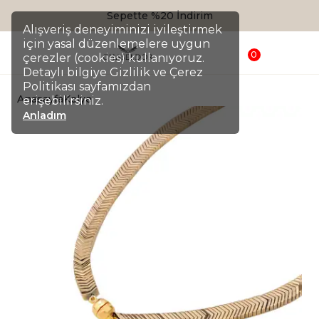
Sepette %20 İndirim
Alışveriş deneyiminizi iyileştirmek
için yasal düzenlemelere uygun
0
çerezler (cookies) kullanıyoruz.
Detaylı bilgiye Gizlilik ve Çerez
Politikası sayfamızdan
Anasayfa
Kolye
erişebilirsiniz.
Anladım