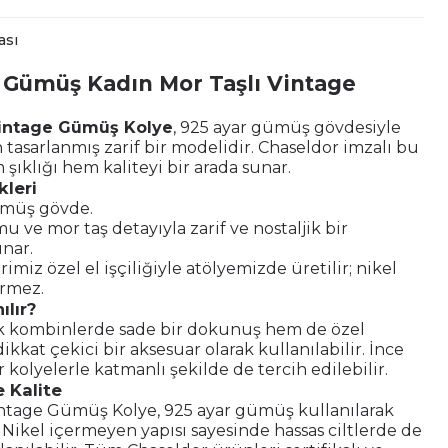
ası
 Gümüş Kadın Mor Taşlı Vintage
Vintage Gümüş Kolye
, 925 ayar gümüş gövdesiyle
n tasarlanmış zarif bir modelidir. Chaseldor imzalı bu
 şıklığı hem kaliteyi bir arada sunar.
kleri
ümüş gövde.
u ve mor taş detayıyla zarif ve nostaljik bir
nar.
miz özel el işçiliğiyle atölyemizde üretilir; nikel
rmez.
ılır?
 kombinlerde sade bir dokunuş hem de özel
ikkat çekici bir aksesuar olarak kullanılabilir. İnce
r kolyelerle katmanlı şekilde de tercih edilebilir.
 Kalite
intage Gümüş Kolye, 925 ayar gümüş kullanılarak
. Nikel içermeyen yapısı sayesinde hassas ciltlerde de