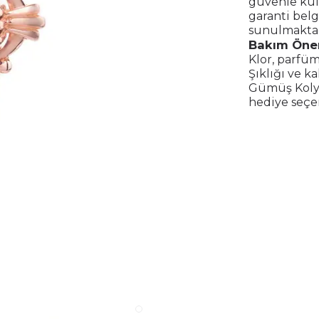
güvenle kull
garanti belg
sunulmaktad
Bakım Öner
Klor, parfüm
Şıklığı ve k
Gümüş Kolye
hediye seçe