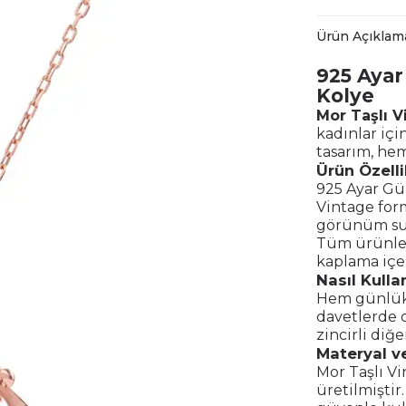
Ürün Açıklam
925 Ayar
Kolye
Mor Taşlı 
kadınlar içi
tasarım, hem
Ürün Özelli
925 Ayar G
Vintage form
görünüm su
Tüm ürünleri
kaplama içe
Nasıl Kullan
Hem günlük
davetlerde d
zincirli diğe
Materyal ve
Mor Taşlı V
üretilmiştir