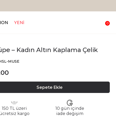
Sepette %20 İndirim
ION
YENİ
0
pe – Kadın Altın Kaplama Çelik
CHSL-MUSE
.00
Sepete Ekle
150 TL üzeri
10 gün içinde
ücretsiz kargo
iade değişim