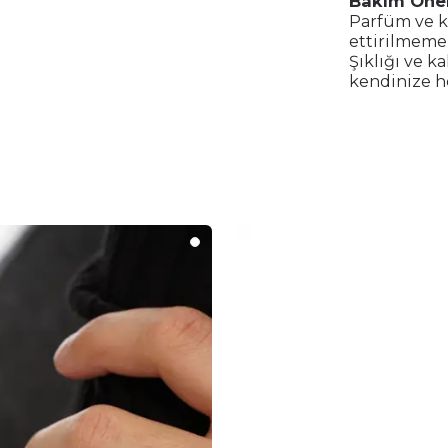
Bakım Öner
Parfüm ve k
ettirilmemel
Şıklığı ve k
kendinize he