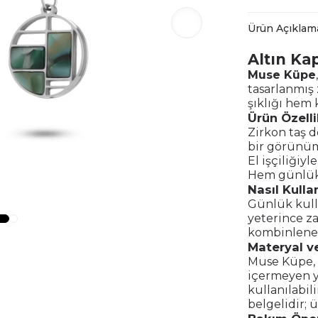
Ürün Açıklam
Altın Ka
Muse Küpe
tasarlanmış 
şıklığı hem k
Ürün Özelli
Zirkon taş d
bir görünüm
El işçiliğiyl
Hem günlük 
Nasıl Kullan
Günlük kulla
yeterince za
kombinlenere
Materyal ve
Muse Küpe, a
içermeyen ya
kullanılabil
belgelidir; 