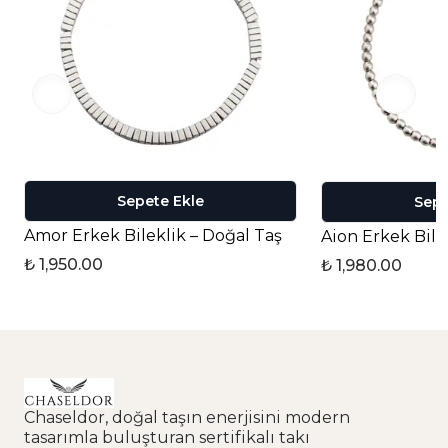
Sepete Ekle
Sepe
Amor Erkek Bileklik – Doğal Taş
Aion Erkek Bile
₺ 1,950.00
₺ 1,980.00
Chaseldor, doğal taşın enerjisini modern
tasarımla buluşturan sertifikalı takı