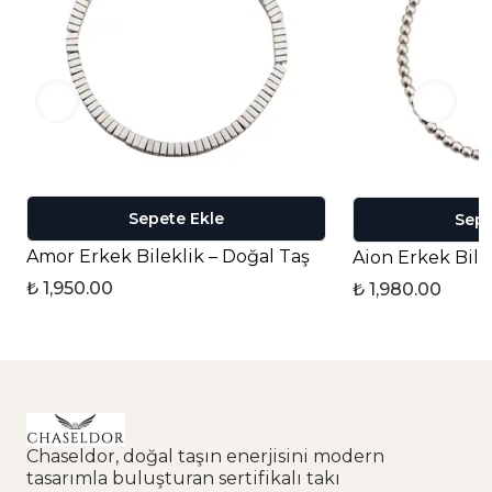
Sepete Ekle
Sepe
Amor Erkek Bileklik – Doğal Taş
Aion Erkek Bile
₺ 1,950.00
₺ 1,980.00
Chaseldor, doğal taşın enerjisini modern
tasarımla buluşturan sertifikalı takı