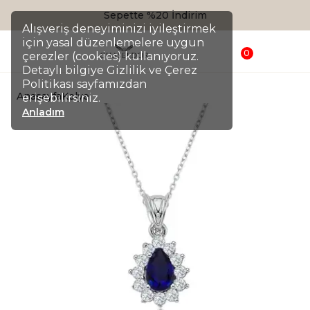
Sepette %20 İndirim
Alışveriş deneyiminizi iyileştirmek
için yasal düzenlemelere uygun
0
çerezler (cookies) kullanıyoruz.
Detaylı bilgiye Gizlilik ve Çerez
Politikası sayfamızdan
Anasayfa
Kolye
erişebilirsiniz.
Anladım