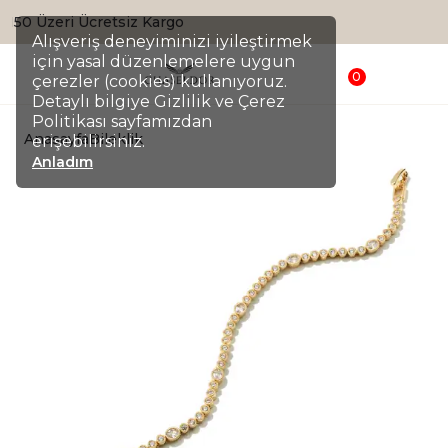
Sepette %20 İndirim
Alışveriş deneyiminizi iyileştirmek
için yasal düzenlemelere uygun
0
çerezler (cookies) kullanıyoruz.
Detaylı bilgiye Gizlilik ve Çerez
Politikası sayfamızdan
Anasayfa
Bileklik
erişebilirsiniz.
Anladım