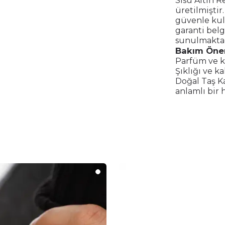
Sisu Altın R
üretilmiştir
güvenle kull
garanti belg
sunulmaktad
Bakım Öner
Parfüm ve k
Şıklığı ve ka
Doğal Taş K
anlamlı bir 