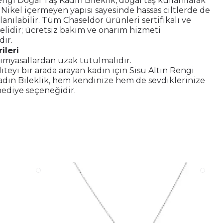
engi Doğal Taş Kadın Bileklik, doğal taş kullanılarak
. Nikel içermeyen yapısı sayesinde hassas ciltlerde de
anılabilir. Tüm Chaseldor ürünleri sertifikalı ve
elidir; ücretsiz bakım ve onarım hizmeti
ır.
ileri
imyasallardan uzak tutulmalıdır.
liteyi bir arada arayan kadın için Sisu Altın Rengi
adın Bileklik, hem kendinize hem de sevdiklerinize
hediye seçeneğidir.