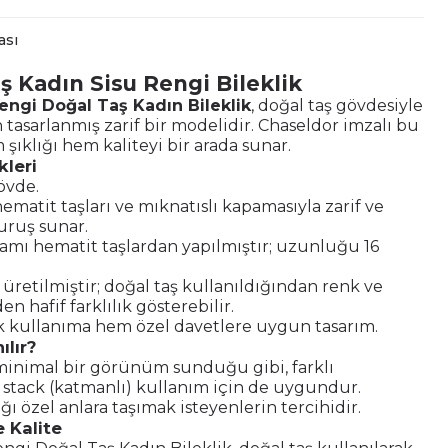
ası
ş Kadın Sisu Rengi Bileklik
Rengi Doğal Taş Kadın Bileklik
, doğal taş gövdesiyle
n tasarlanmış zarif bir modelidir. Chaseldor imzalı bu
 şıklığı hem kaliteyi bir arada sunar.
kleri
övde.
hematit taşları ve mıknatıslı kapamasıyla zarif ve
uruş sunar.
amı hematit taşlardan yapılmıştır; uzunluğu 16
le üretilmiştir; doğal taş kullanıldığından renk ve
en hafif farklılık gösterebilir.
kullanıma hem özel davetlere uygun tasarım.
ılır?
minimal bir görünüm sunduğu gibi, farklı
e stack (katmanlı) kullanım için de uygundur.
ğı özel anlara taşımak isteyenlerin tercihidir.
 Kalite