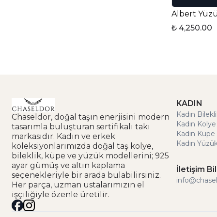
₺ 4,250.00
KADIN
Kadın Bilekl
Chaseldor, doğal taşın enerjisini modern
Kadın Kolye
tasarımla buluşturan sertifikalı takı
Kadın Küpe 
markasıdır. Kadın ve erkek
Kadın Yüzük
koleksiyonlarımızda doğal taş kolye,
bileklik, küpe ve yüzük modellerini; 925
ayar gümüş ve altın kaplama
İletişim Bil
seçenekleriyle bir arada bulabilirsiniz.
info@chase
Her parça, uzman ustalarımızın el
işçiliğiyle özenle üretilir.
×
Mehmet Y. sepete ekledi
Ritual Kadın Bileklik — 5 dakika önce