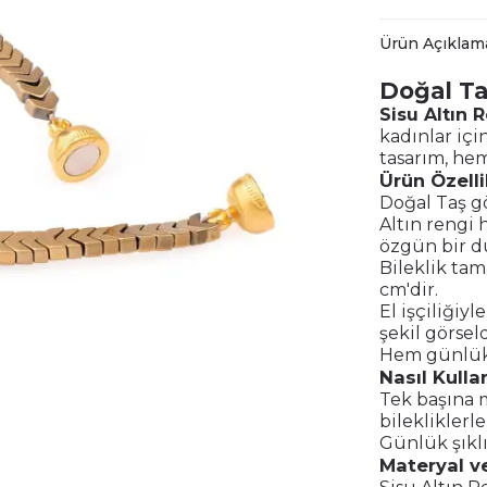
Ürün Açıklam
Doğal Ta
Sisu Altın 
kadınlar içi
tasarım, hem
Ürün Özelli
Doğal Taş g
Altın rengi 
özgün bir d
Bileklik tam
cm'dir.
El işçiliğiy
şekil görseld
Hem günlük 
Nasıl Kullan
Tek başına 
bilekliklerl
Günlük şıklı
Materyal ve