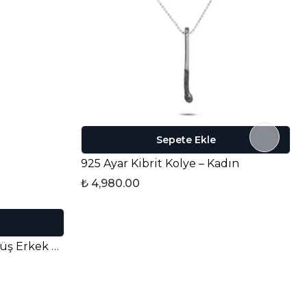
Sepete Ekle
925 Ayar Kibrit Kolye – Kadın
₺ 4,980.00
Berth Koyu 925 Ayar Gümüş Erkek Yüzük