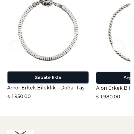
Sepete Ekle
Sepe
Amor Erkek Bileklik – Doğal Taş
Aion Erkek Bile
₺ 1,950.00
₺ 1,980.00