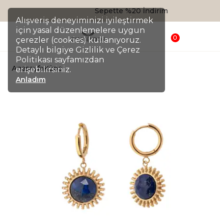
Sepette %20 İndirim
Alışveriş deneyiminizi iyileştirmek
için yasal düzenlemelere uygun
0
çerezler (cookies) kullanıyoruz.
Detaylı bilgiye Gizlilik ve Çerez
Politikası sayfamızdan
Anasayfa
Küpe
erişebilirsiniz.
Anladım