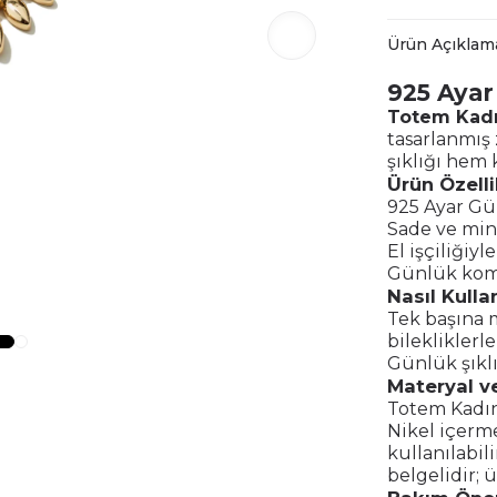
Ürün Açıklam
925 Ayar
Totem Kadın
tasarlanmış 
şıklığı hem k
Ürün Özelli
925 Ayar G
Sade ve min
El işçiliğiyl
Günlük komb
Nasıl Kullan
Tek başına 
bilekliklerl
Günlük şıklı
Materyal ve
Totem Kadın 
Nikel içerme
kullanılabil
belgelidir; 