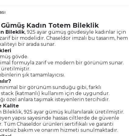
ası
 Gümüş Kadın Totem Bileklik
 Bileklik
, 925 ayar gümüş gövdesiyle kadınlar için
zarif bir modelidir. Chaseldor imzalı bu tasarım, hem
aliteyi bir arada sunar.
kleri
ümüş gövde.
imal formuyla zarif ve modern bir görünüm sunar.
e üretilmiştir.
inlerin şık tamamlayıcısı.
ılır?
minimal bir görünüm sunduğu gibi, farklı
e stack (katmanlı) kullanım için de uygundur.
ğı özel anlara taşımak isteyenlerin tercihidir.
 Kalite
Bileklik, 925 ayar gümüş kullanılarak üretilmiştir.
yen yapısı sayesinde hassas ciltlerde de güvenle
ir. Tüm Chaseldor ürünleri sertifikalı ve garanti
ücretsiz bakım ve onarım hizmeti sunulmaktadır.