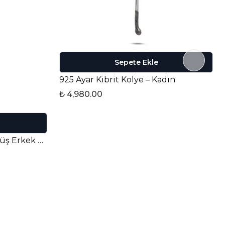
Sepete Ekle
925 Ayar Kibrit Kolye – Kadın
₺ 4,980.00
Berth Koyu 925 Ayar Gümüş Erkek Yüzük