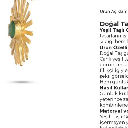
Ürün Açıklam
Doğal Ta
Yeşil Taşlı
tasarlanmış 
şıklığı hem k
Ürün Özelli
Doğal Taş g
Canlı yeşil t
görünüm su
El işçiliğiy
şekil görseld
Hem günlük 
Nasıl Kullan
Günlük kulla
yeterince za
kombinlenere
Materyal ve
Yeşil Taşlı 
içermeyen ya