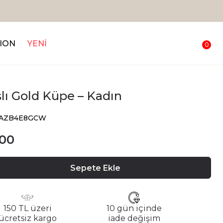
ION
YENİ
0
şlı Gold Küpe – Kadın
 DAZB4E8GCW
.00
Sepete Ekle
150 TL üzeri
10 gün içinde
ücretsiz kargo
iade değişim