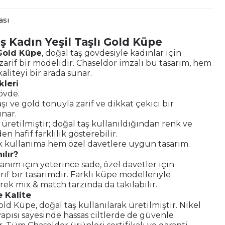
ası
ş Kadın Yeşil Taşlı Gold Küpe
 Gold Küpe
, doğal taş gövdesiyle kadınlar için
zarif bir modelidir. Chaseldor imzalı bu tasarım, hem
aliteyi bir arada sunar.
kleri
övde.
aşı ve gold tonuyla zarif ve dikkat çekici bir
nar.
le üretilmiştir; doğal taş kullanıldığından renk ve
en hafif farklılık gösterebilir.
kullanıma hem özel davetlere uygun tasarım.
ılır?
nım için yeterince sade, özel davetler için
rif bir tasarımdır. Farklı küpe modelleriyle
k mix & match tarzında da takılabilir.
 Kalite
Gold Küpe, doğal taş kullanılarak üretilmiştir. Nikel
pısı sayesinde hassas ciltlerde de güvenle