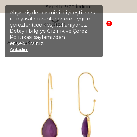
Sepette %20 İndirim
Alışveriş deneyiminizi iyileştirmek
için yasal düzenlemelere uygun
0
çerezler (cookies) kullanıyoruz.
Detaylı bilgiye Gizlilik ve Çerez
Politikası sayfamızdan
Anasayfa
Küpe
erişebilirsiniz.
Anladım