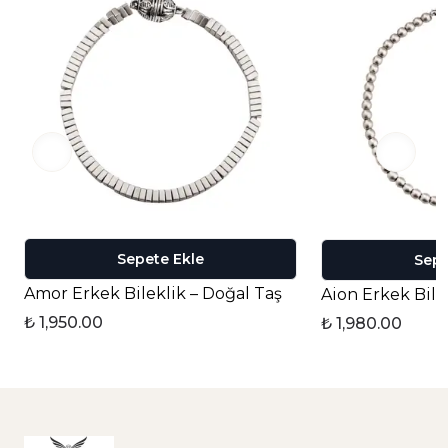
Sepete Ekle
Sepe
Amor Erkek Bileklik – Doğal Taş
Aion Erkek Bile
₺ 1,950.00
₺ 1,980.00