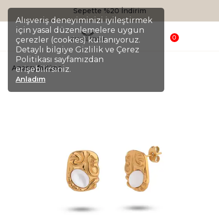
Sepette %20 İndirim
Alışveriş deneyiminizi iyileştirmek
için yasal düzenlemelere uygun
0
çerezler (cookies) kullanıyoruz.
Detaylı bilgiye Gizlilik ve Çerez
Politikası sayfamızdan
Anasayfa
Küpe
erişebilirsiniz.
Anladım